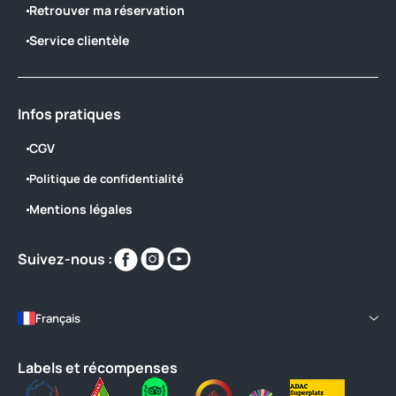
Retrouver ma réservation
Service clientèle
Infos pratiques
CGV
Politique de confidentialité
Mentions légales
Retrouvez-
Retrouvez-
Retrouvez-
Suivez-nous :
nous
nous
nous
sur
sur
sur
https://www.facebook.com/CampingClu
https://www.instagram.com/campin
https://www.youtube.com/@clu
Français
locale=fr_FR
Labels et récompenses