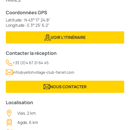
FRANCE
Coordonnées GPS
Latitude : N 43° 17' 24.8"
Longitude : E 3° 25' 6.2"
VOIR LʼITINÉRAIRE
Contacter la réception
+33 (0)4 67 21 64 45
info@yellohvillage-club-farret.com
NOUS CONTACTER
Localisation
Vias, 2 km
Agde, 6 km