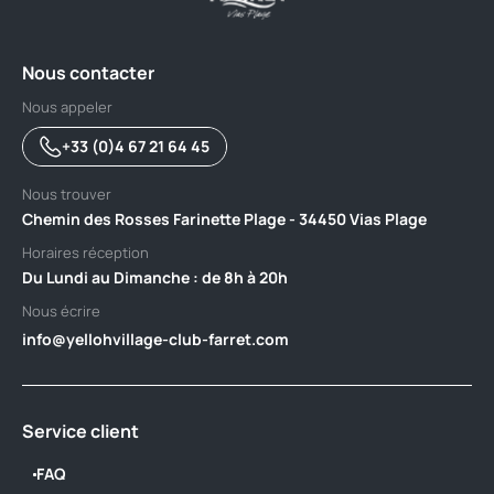
Nous contacter
Nous appeler
+33 (0)4 67 21 64 45
Nous trouver
Chemin des Rosses Farinette Plage - 34450 Vias Plage
Horaires réception
Du Lundi au Dimanche : de 8h à 20h
Nous écrire
info@yellohvillage-club-farret.com
Service client
FAQ