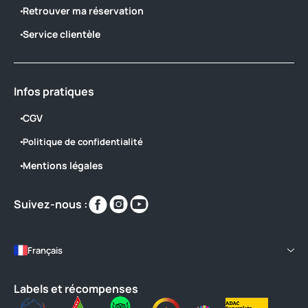
Retrouver ma réservation
Service clientèle
Infos pratiques
CGV
Politique de confidentialité
Mentions légales
Retrouvez-
Retrouvez-
Retrouvez-
Suivez-nous :
nous
nous
nous
sur
sur
sur
https://www.facebook.com/CampingClu
https://www.instagram.com/campin
https://www.youtube.com/@clu
Français
locale=fr_FR
Labels et récompenses