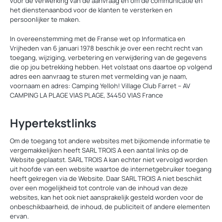
voor de verwerking van de aanvraag en om de communicatie en
het dienstenaanbod voor de klanten te versterken en
persoonlijker te maken.
In overeenstemming met de Franse wet op Informatica en
Vrijheden van 6 januari 1978 beschik je over een recht recht van
toegang, wijziging, verbetering en verwijdering van de gegevens
die op jou betrekking hebben. Het volstaat ons daartoe op volgend
adres een aanvraag te sturen met vermelding van je naam,
voornaam en adres: Camping Yelloh! Village Club Farret – AV
CAMPING LA PLAGE VIAS PLAGE, 34450 VIAS France
Hypertekstlinks
Om de toegang tot andere websites met bijkomende informatie te
vergemakkelijken heeft SARL TROIS A een aantal links op de
Website geplaatst. SARL TROIS A kan echter niet vervolgd worden
uit hoofde van een website waartoe de internetgebruiker toegang
heeft gekregen via de Website. Daar SARL TROIS A niet beschikt
over een mogelijkheid tot controle van de inhoud van deze
websites, kan het ook niet aansprakelijk gesteld worden voor de
onbeschikbaarheid, de inhoud, de publiciteit of andere elementen
ervan.